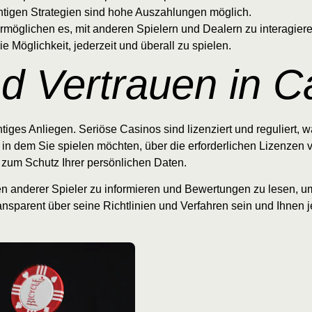
tigen Strategien sind hohe Auszahlungen möglich.
rmöglichen es, mit anderen Spielern und Dealern zu interagiere
 Möglichkeit, jederzeit und überall zu spielen.
nd Vertrauen in C
tiges Anliegen. Seriöse Casinos sind lizenziert und reguliert, 
, in dem Sie spielen möchten, über die erforderlichen Lizenze
 zum Schutz Ihrer persönlichen Daten.
gen anderer Spieler zu informieren und Bewertungen zu lesen, um
sparent über seine Richtlinien und Verfahren sein und Ihnen je