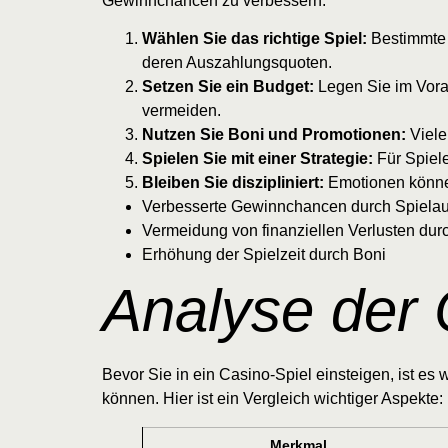
Gewinnchancen zu verbessern:
Wählen Sie das richtige Spiel:
Bestimmte 
deren Auszahlungsquoten.
Setzen Sie ein Budget:
Legen Sie im Voraus
vermeiden.
Nutzen Sie Boni und Promotionen:
Viele
Spielen Sie mit einer Strategie:
Für Spiele
Bleiben Sie diszipliniert:
Emotionen können 
Verbesserte Gewinnchancen durch Spiela
Vermeidung von finanziellen Verlusten dur
Erhöhung der Spielzeit durch Boni
Analyse der 
Bevor Sie in ein Casino-Spiel einsteigen, ist e
können. Hier ist ein Vergleich wichtiger Aspekte:
Merkmal