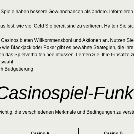
Spiele haben bessere Gewinnchancen als andere. Informieren 
 fest, wie viel Geld Sie bereit sind zu verlieren. Halten Sie sic
 Casinos bieten Willkommensboni und Aktionen an. Nutzen Sie d
 wie Blackjack oder Poker gibt es bewährte Strategien, die I
das Spielverhalten beeinflussen. Lernen Sie, Ihre Einsätze zu 
uswahl
ch Budgetierung
Casinospiel-Funk
s wichtig, die verschiedenen Merkmale und Bedingungen zu verst
Casino A
Casino B