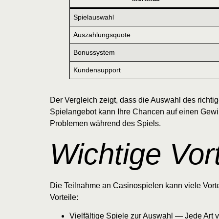
Spielauswahl
Auszahlungsquote
Bonussystem
Kundensupport
Der Vergleich zeigt, dass die Auswahl des rich
Spielangebot kann Ihre Chancen auf einen Gewin
Problemen während des Spiels.
Wichtige Vor
Die Teilnahme an Casinospielen kann viele Vortei
Vorteile:
Vielfältige Spiele zur Auswahl — Jede Art 