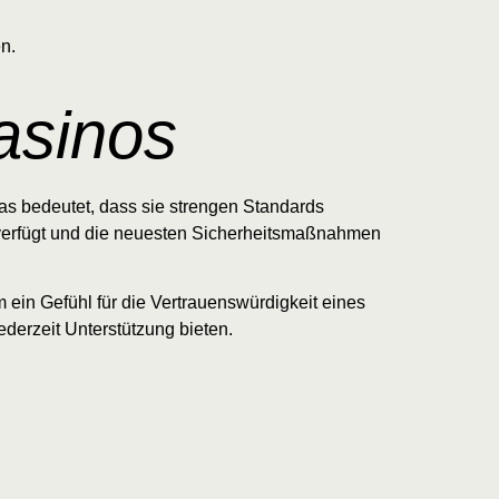
n.
asinos
was bedeutet, dass sie strengen Standards
n verfügt und die neuesten Sicherheitsmaßnahmen
 ein Gefühl für die Vertrauenswürdigkeit eines
derzeit Unterstützung bieten.