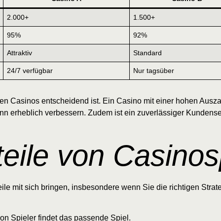
2.000+
1.500+
95%
92%
Attraktiv
Standard
24/7 verfügbar
Nur tagsüber
tigen Casinos entscheidend ist. Ein Casino mit einer hohen Au
n erheblich verbessern. Zudem ist ein zuverlässiger Kundense
teile von Casinos
le mit sich bringen, insbesondere wenn Sie die richtigen Strat
von Spieler findet das passende Spiel.