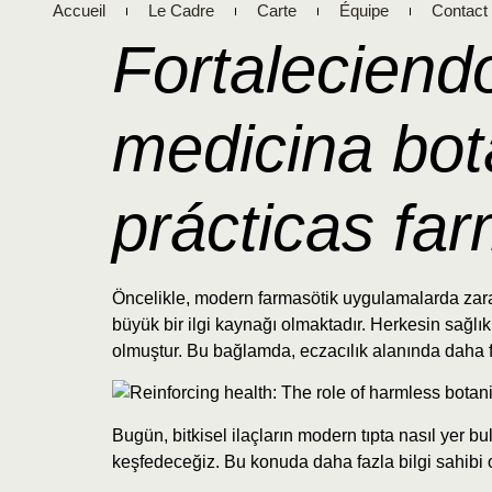
Accueil
Le Cadre
Carte
Équipe
Contact
Fortaleciendo
medicina bot
prácticas fa
Öncelikle, modern farmasötik uygulamalarda zarar
büyük bir ilgi kaynağı olmaktadır. Herkesin sağlı
olmuştur. Bu bağlamda, eczacılık alanında daha f
Bugün, bitkisel ilaçların modern tıpta nasıl yer b
keşfedeceğiz. Bu konuda daha fazla bilgi sahibi o