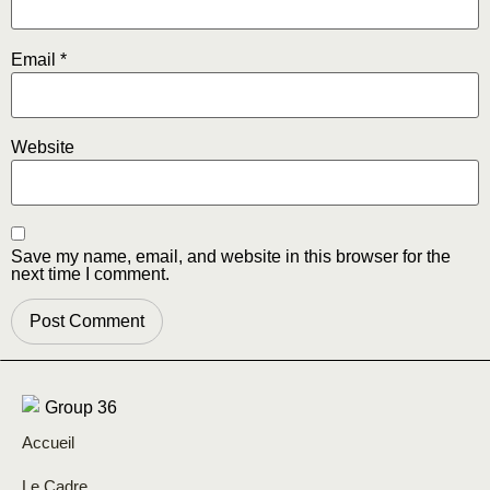
Email
*
Website
Save my name, email, and website in this browser for the
next time I comment.
Accueil
Le Cadre