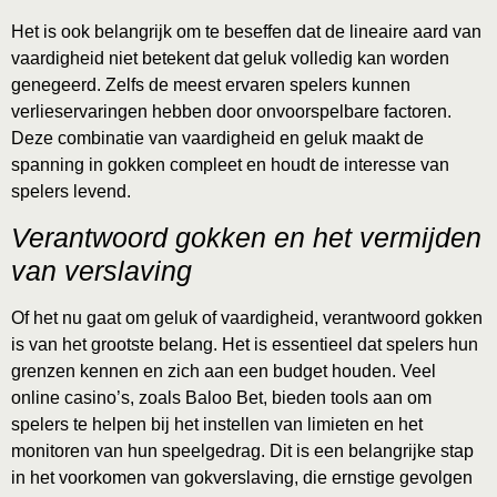
Het is ook belangrijk om te beseffen dat de lineaire aard van
vaardigheid niet betekent dat geluk volledig kan worden
genegeerd. Zelfs de meest ervaren spelers kunnen
verlieservaringen hebben door onvoorspelbare factoren.
Deze combinatie van vaardigheid en geluk maakt de
spanning in gokken compleet en houdt de interesse van
spelers levend.
Verantwoord gokken en het vermijden
van verslaving
Of het nu gaat om geluk of vaardigheid, verantwoord gokken
is van het grootste belang. Het is essentieel dat spelers hun
grenzen kennen en zich aan een budget houden. Veel
online casino’s, zoals Baloo Bet, bieden tools aan om
spelers te helpen bij het instellen van limieten en het
monitoren van hun speelgedrag. Dit is een belangrijke stap
in het voorkomen van gokverslaving, die ernstige gevolgen