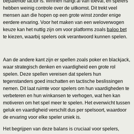
bepalende factor is. Winnen hangt af van toeval, en spelers
hebben weinig controle over de uitkomst. Dit trekt veel
mensen aan die hopen op een grote winst zonder enige
eerdere ervaring. Voor het maken van een weloverwogen
keuze kan het nuttig zijn om voor platforms zoals
baloo bet
te kiezen, waarbij spelers ook verantwoord kunnen spelen.
Aan de andere kant zijn er spellen zoals poker en blackjack,
waar strategisch denken en vaardigheid een grote rol
spelen. Deze spellen vereisen dat spelers hun
tegenstanders goed inschatten en tactische beslissingen
nemen. Dit laat ruimte voor spelers om hun vaardigheden te
verbeteren en hun winkansen te verhogen, wat hen kan
motiveren om het spel meer te spelen. Het evenwicht tussen
geluk en vaardigheid verschilt dus per spelsoort, waardoor
de ervaring voor elke speler uniek is.
Het begrijpen van deze balans is cruciaal voor spelers,