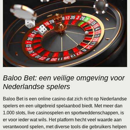
Baloo Bet: een veilige omgeving voor
Nederlandse spelers
Baloo Bet is een online casino dat zich richt op Nederlandse
spelers en een uitgebreid spelaanbod biedt. Met meer dan
1.000 slots, live casinospelen en sportweddenschappen, is
er voor ieder wat wils. Het platform hecht veel waarde aan
verantwoord spelen, met diverse tools die gebruikers helpen