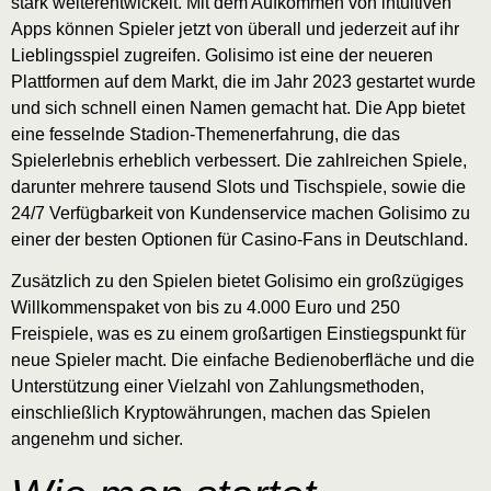
stark weiterentwickelt. Mit dem Aufkommen von intuitiven
Apps können Spieler jetzt von überall und jederzeit auf ihr
Lieblingsspiel zugreifen. Golisimo ist eine der neueren
Plattformen auf dem Markt, die im Jahr 2023 gestartet wurde
und sich schnell einen Namen gemacht hat. Die App bietet
eine fesselnde Stadion-Themenerfahrung, die das
Spielerlebnis erheblich verbessert. Die zahlreichen Spiele,
darunter mehrere tausend Slots und Tischspiele, sowie die
24/7 Verfügbarkeit von Kundenservice machen Golisimo zu
einer der besten Optionen für Casino-Fans in Deutschland.
Zusätzlich zu den Spielen bietet Golisimo ein großzügiges
Willkommenspaket von bis zu 4.000 Euro und 250
Freispiele, was es zu einem großartigen Einstiegspunkt für
neue Spieler macht. Die einfache Bedienoberfläche und die
Unterstützung einer Vielzahl von Zahlungsmethoden,
einschließlich Kryptowährungen, machen das Spielen
angenehm und sicher.