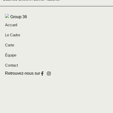
Accueil
Le Cadre
Carte
Équipe
Contact
Retrouvez-nous sur