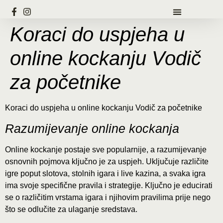
Koraci do uspjeha u
online kockanju Vodič
za početnike
Koraci do uspjeha u online kockanju Vodič za početnike
Razumijevanje online kockanja
Online kockanje postaje sve popularnije, a razumijevanje
osnovnih pojmova ključno je za uspjeh. Uključuje različite
igre poput slotova, stolnih igara i live kazina, a svaka igra
ima svoje specifične pravila i strategije. Ključno je educirati
se o različitim vrstama igara i njihovim pravilima prije nego
što se odlučite za ulaganje sredstava.