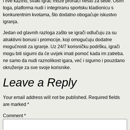
i live kazino, svaki igrač može pronaći nešto za sebe. Osim
toga, platforma nudi i integriranu sportsku kladionicu s
konkurentnim kvotama, što dodatno obogaćuje iskustvo
igranja.
Jedan od glavnih razloga zašto se igrači odlučuju za su
atraktivni bonusi i promocije, koji omogućuju dodatne
mogućnosti za igranje. Uz 24/7 korisničku podršku, igrači
mogu biti sigurni da će uvijek imati pomoć kada im zatreba.
ne samo da nudi raznolikost igara, već i sigurno i pouzdano
okruženje za sve svoje korisnike.
Leave a Reply
Your email address will not be published.
Required fields
are marked
*
Comment
*