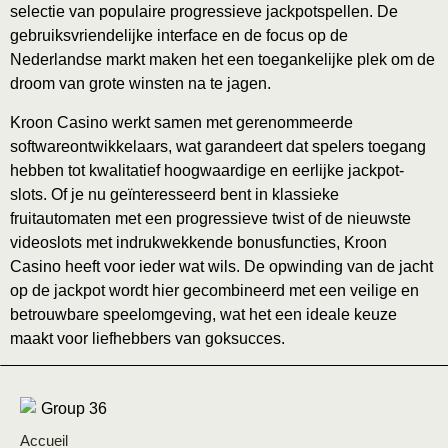
selectie van populaire progressieve jackpotspellen. De
gebruiksvriendelijke interface en de focus op de
Nederlandse markt maken het een toegankelijke plek om de
droom van grote winsten na te jagen.
Kroon Casino werkt samen met gerenommeerde
softwareontwikkelaars, wat garandeert dat spelers toegang
hebben tot kwalitatief hoogwaardige en eerlijke jackpot-
slots. Of je nu geïnteresseerd bent in klassieke
fruitautomaten met een progressieve twist of de nieuwste
videoslots met indrukwekkende bonusfuncties, Kroon
Casino heeft voor ieder wat wils. De opwinding van de jacht
op de jackpot wordt hier gecombineerd met een veilige en
betrouwbare speelomgeving, wat het een ideale keuze
maakt voor liefhebbers van goksucces.
Accueil