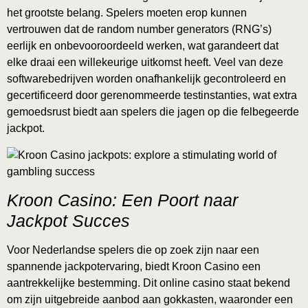
het grootste belang. Spelers moeten erop kunnen
vertrouwen dat de random number generators (RNG’s)
eerlijk en onbevooroordeeld werken, wat garandeert dat
elke draai een willekeurige uitkomst heeft. Veel van deze
softwarebedrijven worden onafhankelijk gecontroleerd en
gecertificeerd door gerenommeerde testinstanties, wat extra
gemoedsrust biedt aan spelers die jagen op die felbegeerde
jackpot.
Kroon Casino: Een Poort naar
Jackpot Succes
Voor Nederlandse spelers die op zoek zijn naar een
spannende jackpotervaring, biedt Kroon Casino een
aantrekkelijke bestemming. Dit online casino staat bekend
om zijn uitgebreide aanbod aan gokkasten, waaronder een