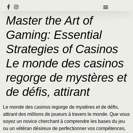
Master the Art of
Gaming: Essential
Strategies of Casinos
Le monde des casinos
regorge de mystères et
de défis, attirant
Le monde des casinos regorge de mystères et de défis,
attirant des millions de joueurs à travers le monde. Que vous
soyez un novice cherchant à comprendre les bases du jeu
ou un vétéran désireux de perfectionner vos compétences,