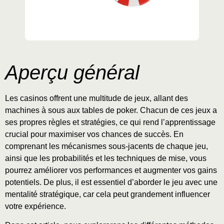
Aperçu général
Les casinos offrent une multitude de jeux, allant des
machines à sous aux tables de poker. Chacun de ces jeux a
ses propres règles et stratégies, ce qui rend l’apprentissage
crucial pour maximiser vos chances de succès. En
comprenant les mécanismes sous-jacents de chaque jeu,
ainsi que les probabilités et les techniques de mise, vous
pourrez améliorer vos performances et augmenter vos gains
potentiels. De plus, il est essentiel d’aborder le jeu avec une
mentalité stratégique, car cela peut grandement influencer
votre expérience.