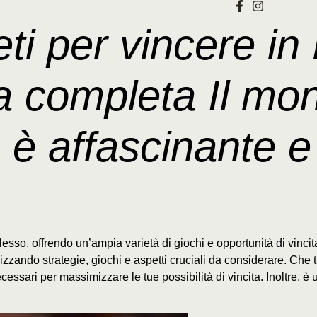
eti per vincere in
a completa Il mo
e è affascinante 
esso, offrendo un’ampia varietà di giochi e opportunità di vinci
zzando strategie, giochi e aspetti cruciali da considerare. Che t
ecessari per massimizzare le tue possibilità di vincita. Inoltre, è