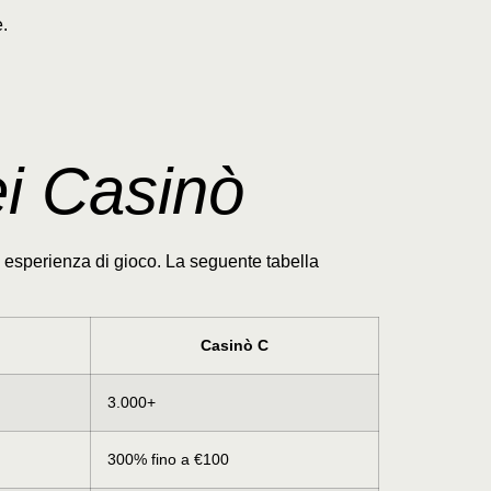
.
ei Casinò
a esperienza di gioco. La seguente tabella
Casinò C
3.000+
300% fino a €100