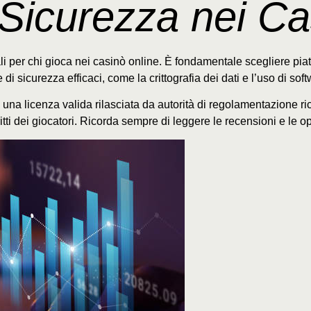
e Sicurezza nei C
 per chi gioca nei casinò online. È fondamentale scegliere piatta
 sicurezza efficaci, come la crittografia dei dati e l’uso di softw
ia una licenza valida rilasciata da autorità di regolamentazione r
i dei giocatori. Ricorda sempre di leggere le recensioni e le opini