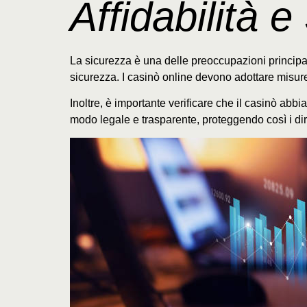
Affidabilità 
La sicurezza è una delle preoccupazioni principali
sicurezza. I casinò online devono adottare misure di
Inoltre, è importante verificare che il casinò abb
modo legale e trasparente, proteggendo così i diritt