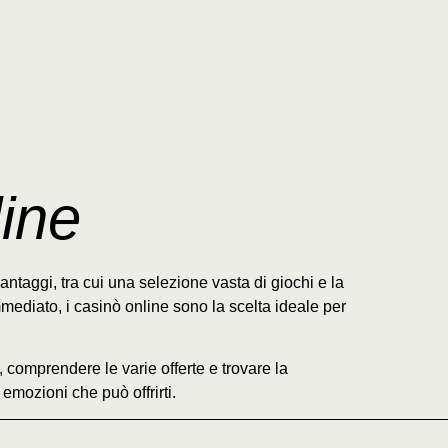
ine
ntaggi, tra cui una selezione vasta di giochi e la
mmediato, i casinò online sono la scelta ideale per
, comprendere le varie offerte e trovare la
emozioni che può offrirti.