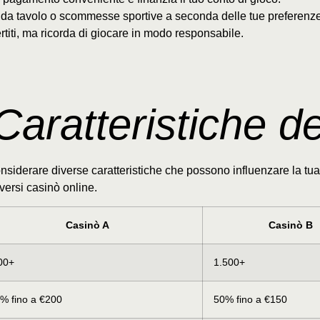
hi da tavolo o scommesse sportive a seconda delle tue preferenze
rtiti, ma ricorda di giocare in modo responsabile.
.
 Caratteristiche d
nsiderare diverse caratteristiche che possono influenzare la tu
iversi casinò online.
Casinò A
Casinò B
00+
1.500+
% fino a €200
50% fino a €150