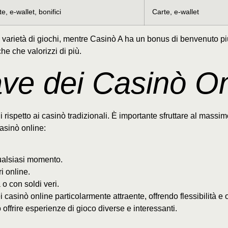
e, e-wallet, bonifici
Carte, e-wallet
 varietà di giochi, mentre Casinò A ha un bonus di benvenuto pi
che che valorizzi di più.
ave dei Casinò On
rispetto ai casinò tradizionali. È importante sfruttare al massim
casinò online:
ualsiasi momento.
i online.
 o con soldi veri.
casinò online particolarmente attraente, offrendo flessibilità e 
ffrire esperienze di gioco diverse e interessanti.