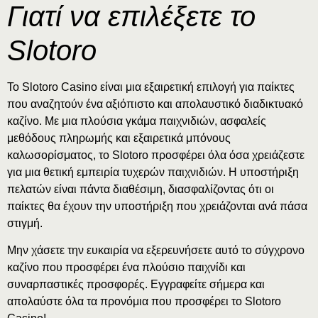
Γιατί να επιλέξετε το
Slotoro
Το Slotoro Casino είναι μια εξαιρετική επιλογή για παίκτες
που αναζητούν ένα αξιόπιστο και απολαυστικό διαδικτυακό
καζίνο. Με μια πλούσια γκάμα παιχνιδιών, ασφαλείς
μεθόδους πληρωμής και εξαιρετικά μπόνους
καλωσορίσματος, το Slotoro προσφέρει όλα όσα χρειάζεστε
για μια θετική εμπειρία τυχερών παιχνιδιών. Η υποστήριξη
πελατών είναι πάντα διαθέσιμη, διασφαλίζοντας ότι οι
παίκτες θα έχουν την υποστήριξη που χρειάζονται ανά πάσα
στιγμή.
Μην χάσετε την ευκαιρία να εξερευνήσετε αυτό το σύγχρονο
καζίνο που προσφέρει ένα πλούσιο παιχνίδι και
συναρπαστικές προσφορές. Εγγραφείτε σήμερα και
απολαύστε όλα τα προνόμια που προσφέρει το Slotoro