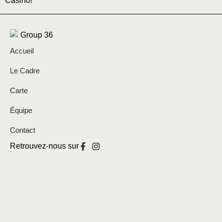
Casino!
Accueil
Le Cadre
Carte
Équipe
Contact
Retrouvez-nous sur