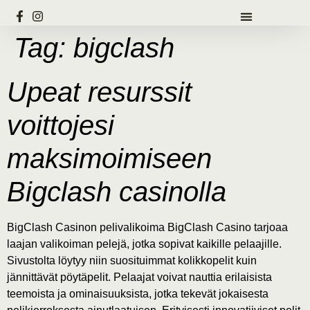
Tag:
bigclash
Upeat resurssit
voittojesi
maksimoimiseen
Bigclash casinolla
BigClash Casinon pelivalikoima BigClash Casino tarjoaa
laajan valikoiman pelejä, jotka sopivat kaikille pelaajille.
Sivustolta löytyy niin suosituimmat kolikkopelit kuin
jännittävät pöytäpelit. Pelaajat voivat nauttia erilaisista
teemoista ja ominaisuuksista, jotka tekevät jokaisesta