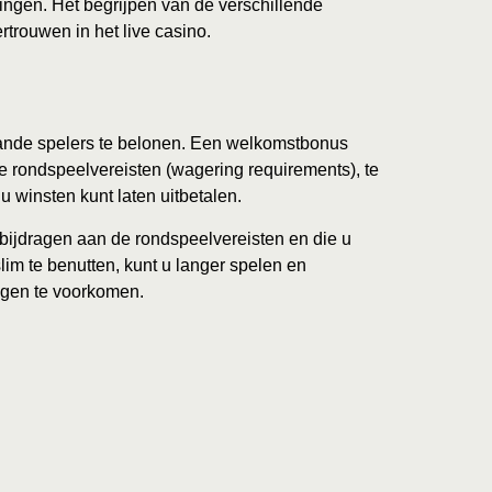
lingen. Het begrijpen van de verschillende
rtrouwen in het live casino.
ande spelers te belonen. Een welkomstbonus
 rondspeelvereisten (wagering requirements), te
 winsten kunt laten uitbetalen.
 bijdragen aan de rondspeelvereisten en die u
lim te benutten, kunt u langer spelen en
ingen te voorkomen.