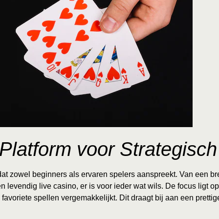
Platform voor Strategisc
dat zowel beginners als ervaren spelers aanspreekt. Van een b
levendig live casino, er is voor ieder wat wils. De focus ligt op
avoriete spellen vergemakkelijkt. Dit draagt bij aan een pretti