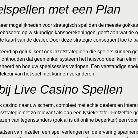
elspellen met een Plan
meer mogelijkheden voor strategisch spel dan de meeste gokkaste
gebaseerd op wiskundige kansberekeningen, geeft aan wat de opti
 kaart van de dealer. Door deze strategie consequent toe te pa
erd op geluk, kent ook inzetstrategieën die spelers kunnen ge
te onthouden dat geen enkel systeem het huisvoordeel kan elim
eerd en hoe uw speelsessies verlopen. Een verstandige spele
llekeur van het spel niet kunnen veranderen.
ij Live Casino Spellen
k casino naar uw scherm, compleet met echte dealers en interact
isstrategie net zo relevant als aan een fysieke tafel. Hetzelfde g
zen van tegenstanders (ook al is dit online beperkter) een voo
h plaatsen van inzetten een spel verlengen en de ervaring spann