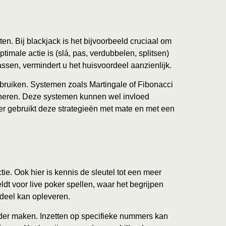
n. Bij blackjack is het bijvoorbeeld cruciaal om
male actie is (slá, pas, verdubbelen, splitsen)
ssen, vermindert u het huisvoordeel aanzienlijk.
bruiken. Systemen zoals Martingale of Fibonacci
ineren. Deze systemen kunnen wel invloed
r gebruikt deze strategieën met mate en met een
ie. Ook hier is kennis de sleutel tot een meer
eldt voor live poker spellen, waar het begrijpen
rdeel kan opleveren.
ender maken. Inzetten op specifieke nummers kan