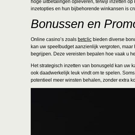
hoge uitbetalingen opleveren, terwijl inzetten o
inzetopties en hun bijbehorende winkansen is cru
Bonussen en Promo
Online casino’s zoals
betclic
bieden diverse bonu
kan uw speelbudget aanzienlijk vergroten, maar 
begrijpen. Deze vereisten bepalen hoe vaak u het
Het strategisch inzetten van bonusgeld kan uw ka
ook daadwerkelijk leuk vindt om te spelen. Soms 
potentieel meer winsten behalen, zonder extra k