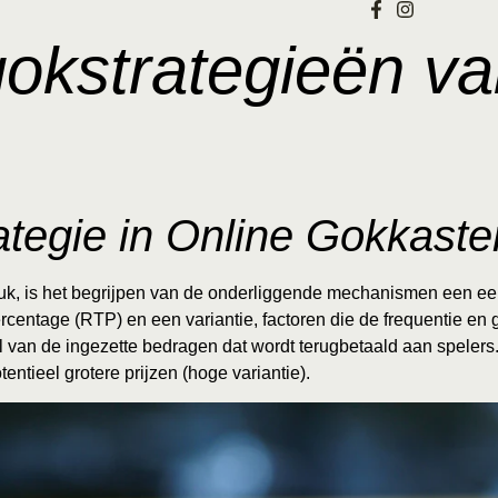
okstrategieën va
ategie in Online Gokkaste
uk, is het begrijpen van de onderliggende mechanismen een eer
ercentage (RTP) en een variantie, factoren die de frequentie e
 van de ingezette bedragen dat wordt terugbetaald aan spelers. 
entieel grotere prijzen (hoge variantie).