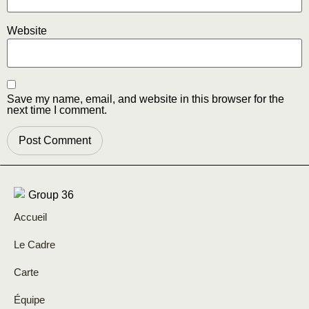
Website
Save my name, email, and website in this browser for the
next time I comment.
Accueil
Le Cadre
Carte
Équipe