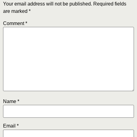
Your email address will not be published.
Required fields
are marked
*
Comment
*
Name
*
Email
*