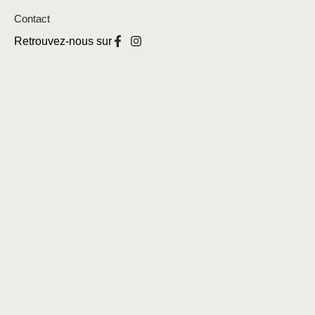
Contact
Retrouvez-nous sur