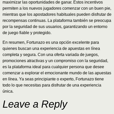
maximizar las oportunidades de ganar. Estos incentivos
permiten a los nuevos jugadores comenzar con un buen pie,
mientras que los apostadores habituales pueden disfrutar de
recompensas continuas. La plataforma también se preocupa
por la seguridad de sus usuarios, garantizando un entorno
de juego fiable y protegido.
En resumen, Fortunazo es una opción excelente para
quienes buscan una experiencia de apuestas en línea
completa y segura. Con una oferta variada de juegos,
promociones atractivas y un compromiso con la seguridad,
es la plataforma ideal para cualquier persona que desee
comenzar a explorar el emocionante mundo de las apuestas
en línea. Ya seas principiante o experto, Fortunazo tiene
todo lo que necesitas para disfrutar de una experiencia
única.
Leave a Reply