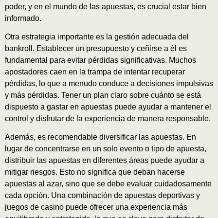
poder, y en el mundo de las apuestas, es crucial estar bien
informado.
Otra estrategia importante es la gestión adecuada del
bankroll. Establecer un presupuesto y ceñirse a él es
fundamental para evitar pérdidas significativas. Muchos
apostadores caen en la trampa de intentar recuperar
pérdidas, lo que a menudo conduce a decisiones impulsivas
y más pérdidas. Tener un plan claro sobre cuánto se está
dispuesto a gastar en apuestas puede ayudar a mantener el
control y disfrutar de la experiencia de manera responsable.
Además, es recomendable diversificar las apuestas. En
lugar de concentrarse en un solo evento o tipo de apuesta,
distribuir las apuestas en diferentes áreas puede ayudar a
mitigar riesgos. Esto no significa que deban hacerse
apuestas al azar, sino que se debe evaluar cuidadosamente
cada opción. Una combinación de apuestas deportivas y
juegos de casino puede ofrecer una experiencia más