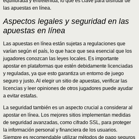
equilibrada y entretenida, lo que es clave para disfrutar de
las apuestas en línea.
Aspectos legales y seguridad en las
apuestas en línea
Las apuestas en línea están sujetas a regulaciones que
varían según el país, lo que hace que sea esencial que los
jugadores conozcan las leyes locales. Es importante
apostar en plataformas que estén debidamente licenciadas
y reguladas, ya que esto garantiza un entorno de juego
seguro y justo. Al elegir un sitio de apuestas, verificar las
licencias y leer opiniones de otros jugadores puede ayudar
a evitar estafas.
La seguridad también es un aspecto crucial a considerar al
apostar en línea. Los mejores sitios implementan medidas
de seguridad avanzadas, como cifrado SSL, para proteger
la información personal y financiera de los usuarios.
Siempre es recomendable utilizar métodos de pago seguros