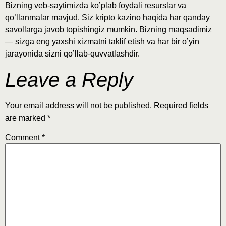
Bizning veb-saytimizda ko’plab foydali resurslar va
qo’llanmalar mavjud. Siz kripto kazino haqida har qanday
savollarga javob topishingiz mumkin. Bizning maqsadimiz
— sizga eng yaxshi xizmatni taklif etish va har bir o’yin
jarayonida sizni qo’llab-quvvatlashdir.
Leave a Reply
Your email address will not be published.
Required fields
are marked
*
Comment
*