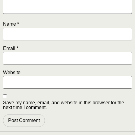
Name
*
Email
*
Website
Save my name, email, and website in this browser for the
next time I comment.