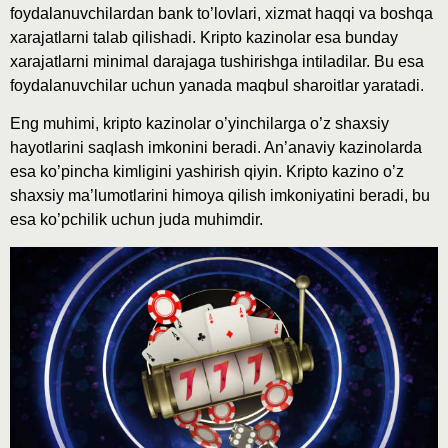
foydalanuvchilardan bank to’lovlari, xizmat haqqi va boshqa
xarajatlarni talab qilishadi. Kripto kazinolar esa bunday
xarajatlarni minimal darajaga tushirishga intiladilar. Bu esa
foydalanuvchilar uchun yanada maqbul sharoitlar yaratadi.
Eng muhimi, kripto kazinolar o’yinchilarga o’z shaxsiy
hayotlarini saqlash imkonini beradi. An’anaviy kazinolarda
esa ko’pincha kimligini yashirish qiyin. Kripto kazino o’z
shaxsiy ma’lumotlarini himoya qilish imkoniyatini beradi, bu
esa ko’pchilik uchun juda muhimdir.