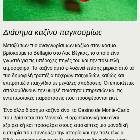
Διάσημα καζίνο παγκοσμίως
Μεταξύ των πιο αναγνωρίσιμων καζίνο στον κόσμο
βρίσκουμε το Bellagio στο Λας Βέγκας, το οποίο είναι
γνωστό για τις υπέροχες πηγές του και την πολυτελή
ατμόσφαιρα. Το καζίνο αυτό φιλοξενεί επίσης μερικά από τα
πιο δημοφιλή τραπέζια τυχερών παιχνιδιών, καθώς και
επιτραπέζια παιχνίδια με μεγάλες αποδόσεις. Οι επισκέπτες
απολαμβάνουν την υψηλή ποιότητα υπηρεσιών και τις
εντυπωσιακές παραστάσεις που προσφέρονται εκεί.
Ένα άλλο διάσημο καζίνο είναι το Casino de Monte-Carlo,
που βρίσκεται στο Μονακό. Η αρχιτεκτονική του είναι
εξαιρετική και προσφέρει στους επισκέπτες μια μοναδική
εμπειρία που συνδυάζει την ιστορία και την πολυτέλεια.