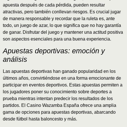
apuesta después de cada pérdida, pueden resultar
atractivas, pero también conllevan riesgos. Es crucial jugar
de manera responsable y recordar que la ruleta es, ante
todo, un juego de azar, lo que significa que no hay garantía
de ganar. Disfrutar del juego y mantener una actitud positiva
son aspectos esenciales para una buena experiencia.
Apuestas deportivas: emoción y
análisis
Las apuestas deportivas han ganado popularidad en los
últimos años, convirtiéndose en una forma emocionante de
participar en eventos deportivos. Estas apuestas permiten a
los jugadores poner su conocimiento sobre deportes a
prueba mientras intentan predecir los resultados de los
partidos. El Casino Wazamba España ofrece una amplia
gama de opciones para apuestas deportivas, abarcando
desde fútbol hasta baloncesto y más.