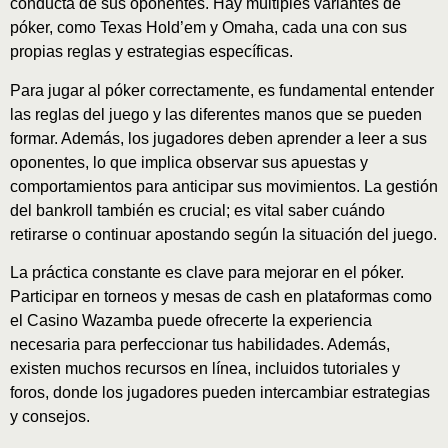
conducta de sus oponentes. Hay múltiples variantes de
póker, como Texas Hold’em y Omaha, cada una con sus
propias reglas y estrategias específicas.
Para jugar al póker correctamente, es fundamental entender
las reglas del juego y las diferentes manos que se pueden
formar. Además, los jugadores deben aprender a leer a sus
oponentes, lo que implica observar sus apuestas y
comportamientos para anticipar sus movimientos. La gestión
del bankroll también es crucial; es vital saber cuándo
retirarse o continuar apostando según la situación del juego.
La práctica constante es clave para mejorar en el póker.
Participar en torneos y mesas de cash en plataformas como
el Casino Wazamba puede ofrecerte la experiencia
necesaria para perfeccionar tus habilidades. Además,
existen muchos recursos en línea, incluidos tutoriales y
foros, donde los jugadores pueden intercambiar estrategias
y consejos.