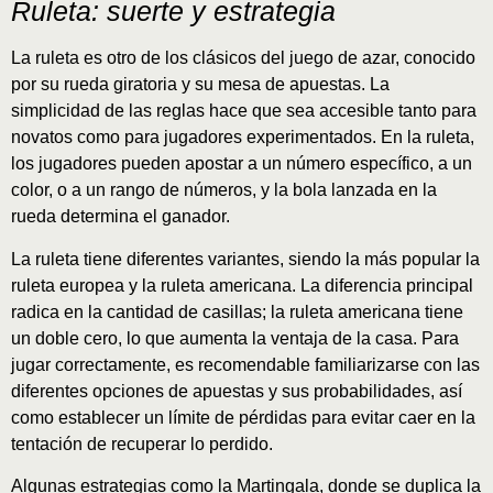
Ruleta: suerte y estrategia
La ruleta es otro de los clásicos del juego de azar, conocido
por su rueda giratoria y su mesa de apuestas. La
simplicidad de las reglas hace que sea accesible tanto para
novatos como para jugadores experimentados. En la ruleta,
los jugadores pueden apostar a un número específico, a un
color, o a un rango de números, y la bola lanzada en la
rueda determina el ganador.
La ruleta tiene diferentes variantes, siendo la más popular la
ruleta europea y la ruleta americana. La diferencia principal
radica en la cantidad de casillas; la ruleta americana tiene
un doble cero, lo que aumenta la ventaja de la casa. Para
jugar correctamente, es recomendable familiarizarse con las
diferentes opciones de apuestas y sus probabilidades, así
como establecer un límite de pérdidas para evitar caer en la
tentación de recuperar lo perdido.
Algunas estrategias como la Martingala, donde se duplica la