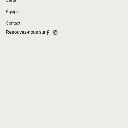
Carte
Équipe
Contact
Retrouvez-nous sur