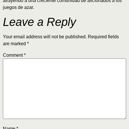
atrayendo a una creciente comunidad de aficionados a los
juegos de azar.
Leave a Reply
Your email address will not be published.
Required fields
are marked
*
Comment
*
Name
*