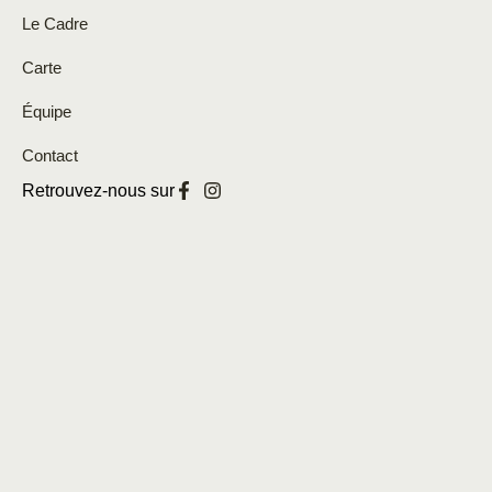
Le Cadre
Carte
Équipe
Contact
Retrouvez-nous sur