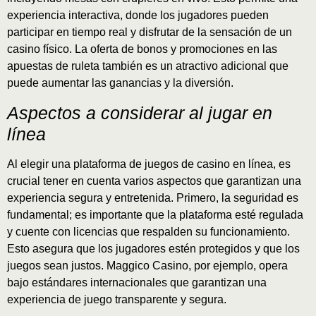
experiencia interactiva, donde los jugadores pueden
participar en tiempo real y disfrutar de la sensación de un
casino físico. La oferta de bonos y promociones en las
apuestas de ruleta también es un atractivo adicional que
puede aumentar las ganancias y la diversión.
Aspectos a considerar al jugar en
línea
Al elegir una plataforma de juegos de casino en línea, es
crucial tener en cuenta varios aspectos que garantizan una
experiencia segura y entretenida. Primero, la seguridad es
fundamental; es importante que la plataforma esté regulada
y cuente con licencias que respalden su funcionamiento.
Esto asegura que los jugadores estén protegidos y que los
juegos sean justos. Maggico Casino, por ejemplo, opera
bajo estándares internacionales que garantizan una
experiencia de juego transparente y segura.