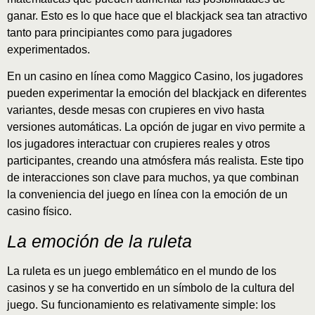
ganar. Esto es lo que hace que el blackjack sea tan atractivo
tanto para principiantes como para jugadores
experimentados.
En un casino en línea como Maggico Casino, los jugadores
pueden experimentar la emoción del blackjack en diferentes
variantes, desde mesas con crupieres en vivo hasta
versiones automáticas. La opción de jugar en vivo permite a
los jugadores interactuar con crupieres reales y otros
participantes, creando una atmósfera más realista. Este tipo
de interacciones son clave para muchos, ya que combinan
la conveniencia del juego en línea con la emoción de un
casino físico.
La emoción de la ruleta
La ruleta es un juego emblemático en el mundo de los
casinos y se ha convertido en un símbolo de la cultura del
juego. Su funcionamiento es relativamente simple: los