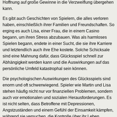
Hoffnung auf große Gewinne in die Verzweiflung übergehen
kann.
Es gibt auch Geschichten von Spielern, die alles verloren
haben, einschließlich ihrer Familien und Freundschaften. So
erging es auch Lisa, einer Frau, die in einem Casino
begann, um ihren Stress abzubauen. Was als harmloses
Spielen begann, endete in einer Sucht, die sie ihre Karriere
und letztendlich auch ihre Ehe kostete. Solche Schicksale
sind eine Mahnung dafür, dass Glücksspiel schnell zur
Abhängigkeit werden kann und die Auswirkungen auf das
persönliche Umfeld katastrophal sein können.
Die psychologischen Auswirkungen des Glücksspiels sind
enorm und oft schwerwiegend. Spieler wie Martin und Lisa
stehen häufig nicht nur vor finanziellen Problemen, sondern
auch vor emotionalen und sozialen Herausforderungen. Es
ist nicht selten, dass Betroffene mit Depressionen,
Angstzuständen und einem Gefühl der Einsamkeit kämpfen,
während sie versuchen, die Kontrolle über ihr Leben