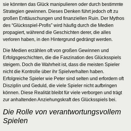
sie könnten das Glück manipulieren oder durch bestimmte
Strategien gewinnen. Dieses Denken führt jedoch oft zu
großen Enttäuschungen und finanziellen Ruin. Der Mythos
des “Glücksspiel-Profis” wird häufig durch die Medien
propagiert, während die Geschichten derer, die alles
verloren haben, in den Hintergrund gedrängt werden.
Die Medien erzählen oft von großen Gewinnen und
Erfolgsgeschichten, die die Faszination des Glücksspiels
steigern. Doch die Wahrheit ist, dass die meisten Spieler
nicht die Kontrolle über ihr Spielverhalten haben.
Erfolgreiche Spieler wie Peter sind selten und erfordern oft
Disziplin und Geduld, die viele Spieler nicht aufbringen
können. Diese Realität bleibt für viele verborgen und trägt
zur anhaltenden Anziehungskraft des Glücksspiels bei.
Die Rolle von verantwortungsvollem
Spielen