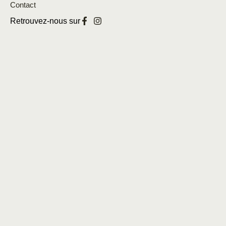
Contact
Retrouvez-nous sur