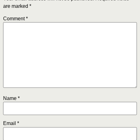
are marked
*
Comment
*
Name
*
Email
*