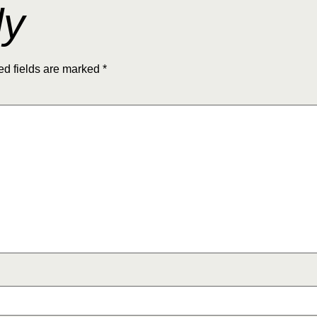
ly
ed fields are marked
*