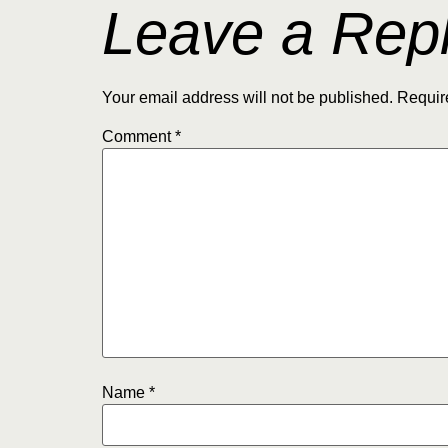
Leave a Rep
Your email address will not be published.
Requir
Comment
*
Name
*