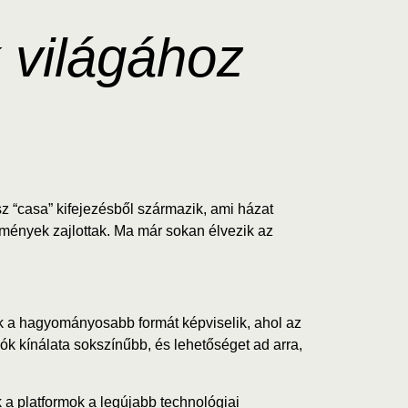
 világához
z “casa” kifejezésből származik, ami házat
emények zajlottak. Ma már sokan élvezik az
nók a hagyományosabb formát képviselik, ahol az
k kínálata sokszínűbb, és lehetőséget ad arra,
a platformok a legújabb technológiai