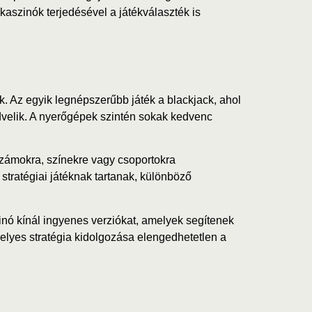
kaszinók terjedésével a játékválaszték is
k. Az egyik legnépszerűbb játék a blackjack, ahol
edvelik. A nyerőgépek szintén sokak kedvenc
 számokra, színekre vagy csoportokra
stratégiai játéknak tartanak, különböző
inó kínál ingyenes verziókat, amelyek segítenek
helyes stratégia kidolgozása elengedhetetlen a