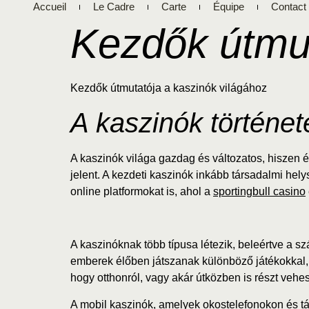
Accueil
Le Cadre
Carte
Équipe
Contact
Kezdők útmut
Kezdők útmutatója a kaszinók világához
A kaszinók történet
A kaszinók világa gazdag és változatos, hiszen é
jelent. A kezdeti kaszinók inkább társadalmi hel
online platformokat is, ahol a
sportingbull casino
A kaszinóknak több típusa létezik, beleértve a s
emberek élőben játszanak különböző játékokkal, 
hogy otthonról, vagy akár útközben is részt vehe
A mobil kaszinók, amelyek okostelefonokon és tá