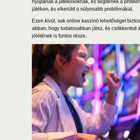
nyújtanak a játékosoknak, és segítenek a problé
játékon, és elkerüld a súlyosabb problémákat.
Ezen kívül, sok online kaszinó lehetőséget bizto
abban, hogy tudatosabban játsz, és csökkentsd a j
jólétének is fontos része.