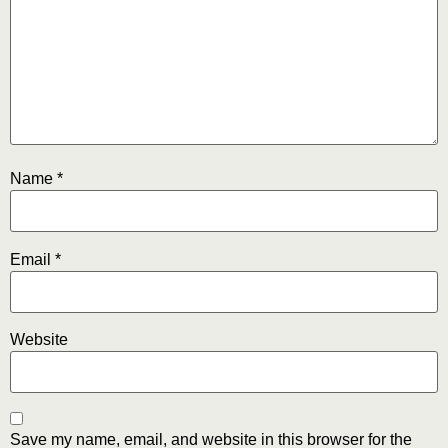
Name
*
Email
*
Website
Save my name, email, and website in this browser for the