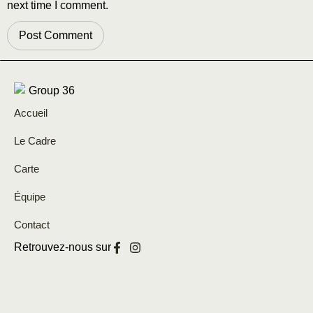
next time I comment.
Accueil
Le Cadre
Carte
Équipe
Contact
Retrouvez-nous sur