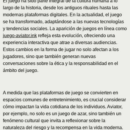
El juego ha sido parte integral de la cultura humana a lo
largo de la historia, desde los antiguos rituales hasta las
modernas plataformas digitales. En la actualidad, el juego
se ha transformado, adaptándose a las nuevas tecnologías
y tendencias sociales. La aparición de juegos en línea como
juego-aviator.ink
refleja esta evolución, ofreciendo una
experiencia interactiva que atrae a diversas audiencias.
Estos cambios en la forma de jugar no solo afectan a los
jugadores, sino que también generan nuevas
conversaciones sobre la ética y la responsabilidad en el
ámbito del juego.
A medida que las plataformas de juego se convierten en
espacios comunes de entretenimiento, es crucial considerar
cómo impactan la vida cotidiana de los individuos. Aviator,
por ejemplo, no solo es un juego de azar, sino también un
fenómeno cultural que invita a reflexionar sobre la
naturaleza del riesgo y la recompensa en la vida moderna.