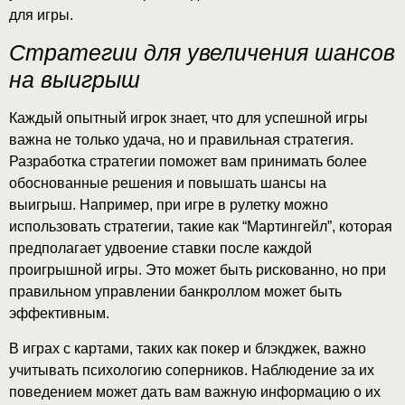
для игры.
Стратегии для увеличения шансов
на выигрыш
Каждый опытный игрок знает, что для успешной игры
важна не только удача, но и правильная стратегия.
Разработка стратегии поможет вам принимать более
обоснованные решения и повышать шансы на
выигрыш. Например, при игре в рулетку можно
использовать стратегии, такие как “Мартингейл”, которая
предполагает удвоение ставки после каждой
проигрышной игры. Это может быть рискованно, но при
правильном управлении банкроллом может быть
эффективным.
В играх с картами, таких как покер и блэкджек, важно
учитывать психологию соперников. Наблюдение за их
поведением может дать вам важную информацию о их