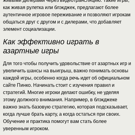
живыми дилерами через видеотрансляцию. Такие игры,
как живая рулетка или блэкджек, предлагают более
аутентичное игровое переживание и позволяют игрокам
общаться друг с другом и с дилерами, что добавляет
элемент социализации.
Как эффективно играть в
азартные игры
Для того чтобы получить удовольствие от азартных игр и
увеличить шансы на выигрыш, важно понимать основы
каждой игры, особенно когда речь идет об официальном
сайте Пинко. Начинать стоит с изучения правил и
стратегий. Многие игроки делают ошибку, не уделяя
этому должного внимания. Например, в блэкджеке
важно знать базовую стратегию, которая подсказывает,
когда лучше брать карту, а когда остаться при своих.
Обучение и практика помогут вам стать более
уверенным игроком.