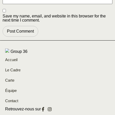
Save my name, email, and website in this browser for the
next time I comment.
Accueil
Le Cadre
Carte
Équipe
Contact
Retrouvez-nous sur