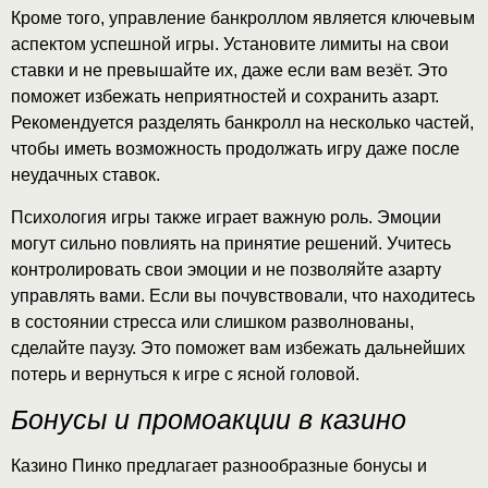
Кроме того, управление банкроллом является ключевым
аспектом успешной игры. Установите лимиты на свои
ставки и не превышайте их, даже если вам везёт. Это
поможет избежать неприятностей и сохранить азарт.
Рекомендуется разделять банкролл на несколько частей,
чтобы иметь возможность продолжать игру даже после
неудачных ставок.
Психология игры также играет важную роль. Эмоции
могут сильно повлиять на принятие решений. Учитесь
контролировать свои эмоции и не позволяйте азарту
управлять вами. Если вы почувствовали, что находитесь
в состоянии стресса или слишком разволнованы,
сделайте паузу. Это поможет вам избежать дальнейших
потерь и вернуться к игре с ясной головой.
Бонусы и промоакции в казино
Казино Пинко предлагает разнообразные бонусы и