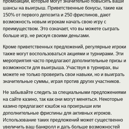
промоакции, которые могут значительно повысить ваши
шансы на выигрыш. Приветственные бонусы, такие как
150% от первого депозита и 250 фриспинов, дают
возможность новым игрокам начать свою игру с
преимуществом. Это означает, что вы можете сыграть
больше игр, не рискуя своими деньгами.
Кроме приветственных предложений, регулярные игроки
также могут воспользоваться акциями и турнирами. Эти
мероприятия часто предлагают дополнительные призы и
возможности для выигрыша. Участвуя в турнирах, вы
можете не только проверить свои навыки, но и выиграть
значительные суммы, играя против других участников.
Не забывайте следить за специальными предложениями
на сайте казино, так как они могут меняться. Некоторые
казино предлагают кэшбэк на проигрыши или
дополнительные фриспины для активных игроков.
Использование таких предложений может существенно
увеличить ваш банкролл и дать больше возможностей