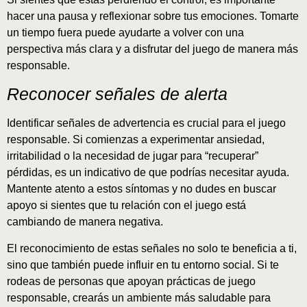
hacer una pausa y reflexionar sobre tus emociones. Tomarte
un tiempo fuera puede ayudarte a volver con una
perspectiva más clara y a disfrutar del juego de manera más
responsable.
Reconocer señales de alerta
Identificar señales de advertencia es crucial para el juego
responsable. Si comienzas a experimentar ansiedad,
irritabilidad o la necesidad de jugar para “recuperar”
pérdidas, es un indicativo de que podrías necesitar ayuda.
Mantente atento a estos síntomas y no dudes en buscar
apoyo si sientes que tu relación con el juego está
cambiando de manera negativa.
El reconocimiento de estas señales no solo te beneficia a ti,
sino que también puede influir en tu entorno social. Si te
rodeas de personas que apoyan prácticas de juego
responsable, crearás un ambiente más saludable para