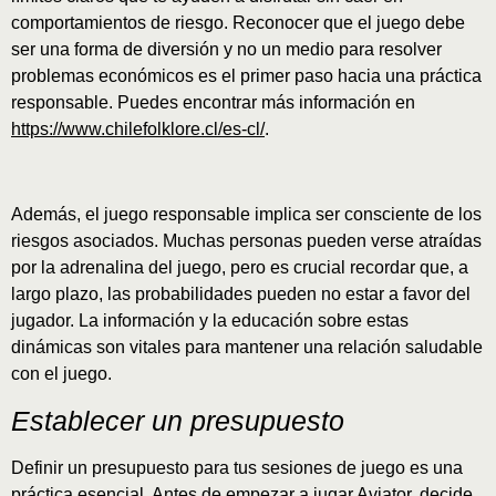
comportamientos de riesgo. Reconocer que el juego debe
ser una forma de diversión y no un medio para resolver
problemas económicos es el primer paso hacia una práctica
responsable. Puedes encontrar más información en
https://www.chilefolklore.cl/es-cl/
.
Además, el juego responsable implica ser consciente de los
riesgos asociados. Muchas personas pueden verse atraídas
por la adrenalina del juego, pero es crucial recordar que, a
largo plazo, las probabilidades pueden no estar a favor del
jugador. La información y la educación sobre estas
dinámicas son vitales para mantener una relación saludable
con el juego.
Establecer un presupuesto
Definir un presupuesto para tus sesiones de juego es una
práctica esencial. Antes de empezar a jugar Aviator, decide