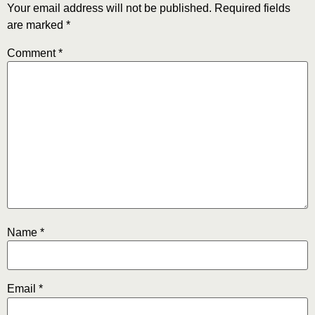
Your email address will not be published.
Required fields
are marked
*
Comment
*
Name
*
Email
*