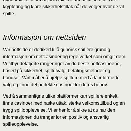
kryptering og klare sikkerhetstiltak når de velger hvor de vil
spille.
Informasjon om nettsiden
Vår nettside er dedikert til å gi norsk spillere grundig
informasjon om nettcasinoer og regelverket som omgir dem.
Vi tilbyr detaljerte rangeringer av de beste nettcasinoene,
basert på sikkerhet, spillutvalg, betalingsmetoder og
bonuser. Vårt mål er å hjelpe spillere med å ta informerte
valg og finne det perfekte casinoet for deres behov.
Ved å sammenligne ulike plattformer kan spillere enkelt
finne casinoer med raske uttak, sterke velkomsttilbud og en
trygg spillopplevelse. Vi er her for å sikre at du har den
informasjonen du trenger for en positiv og ansvarlig
spilleopplevelse.