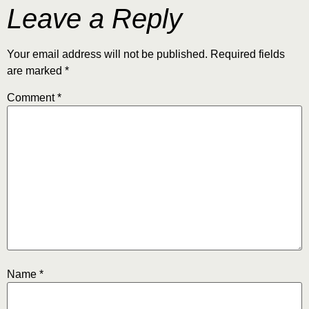
Leave a Reply
Your email address will not be published.
Required fields
are marked
*
Comment
*
Name
*