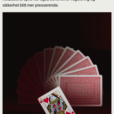
sikkerhet blitt mer presserende.