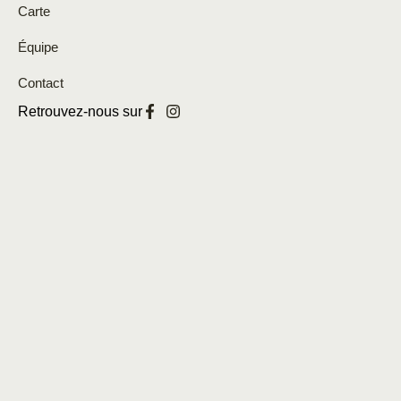
Carte
Équipe
Contact
Retrouvez-nous sur