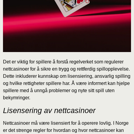
Det er viktig for spillere å forstå regelverket som regulerer
nettcasinoer for å sikre en trygg og rettferdig spillopplevelse.
Dette inkluderer kunnskap om lisensiering, ansvarlig spilling
og hvilke rettigheter spillere har. Å være informert kan hjelpe
spillere med å unngå problemer og nyte sitt spill uten
bekymringer.
Lisensering av nettcasinoer
Nettcasinoer må være lisensiert for å operere lovlig. I Norge
er det strenge regler for hvordan og hvor nettcasinoer kan