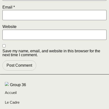
Email
*
Website
Save my name, email, and website in this browser for the
next time I comment.
Accueil
Le Cadre