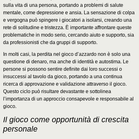
sulla vita di una persona, portando a problemi di salute
mentale, come depressione e ansia. La sensazione di colpa
e vergogna può spingere i giocatori a isolarsi, creando una
rete di solitudine e tristezza. È importante affrontare queste
problematiche in modo serio, cercando aiuto e supporto, sia
da professionisti che da gruppi di supporto.
In molti casi, la perdita nel gioco d’azzardo non è solo una
questione di denaro, ma anche di identità e autostima. Le
persone si possono sentire definite dai loro successi o
insuccessi al tavolo da gioco, portando a una continua
ricerca di approvazione e validazione attraverso il gioco.
Questo ciclo può risultare devastante e sottolinea
l’importanza di un approccio consapevole e responsabile al
gioco.
Il gioco come opportunità di crescita
personale