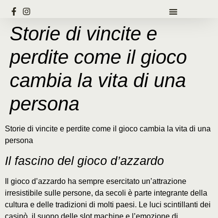
Storie di vincite e
perdite come il gioco
cambia la vita di una
persona
Storie di vincite e perdite come il gioco cambia la vita di una
persona
Il fascino del gioco d’azzardo
Il gioco d’azzardo ha sempre esercitato un’attrazione
irresistibile sulle persone, da secoli è parte integrante della
cultura e delle tradizioni di molti paesi. Le luci scintillanti dei
casinò, il suono delle slot machine e l’emozione di