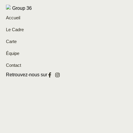
Accueil
Le Cadre
Carte
Équipe
Contact
Retrouvez-nous sur