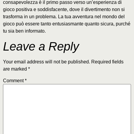
consapevolezza è il primo passo verso un’esperienza di
gioco positiva e soddisfacente, dove il divertimento non si
trasforma in un problema. La tua avventura nel mondo del
gioco può essere tanto entusiasmante quanto sicura, purché
tu sia ben informato.
Leave a Reply
Your email address will not be published.
Required fields
are marked
*
Comment
*