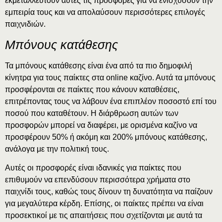
εκμεταλλευτούν αυτές τις προσφορές για να ενισχύσουν την
εμπειρία τους και να απολαύσουν περισσότερες επιλογές
παιχνιδιών.
Μπόνους κατάθεσης
Τα μπόνους κατάθεσης είναι ένα από τα πιο δημοφιλή
κίνητρα για τους παίκτες στα online καζίνο. Αυτά τα μπόνους
προσφέρονται σε παίκτες που κάνουν καταθέσεις,
επιτρέποντας τους να λάβουν ένα επιπλέον ποσοστό επί του
ποσού που καταθέτουν. Η διάρθρωση αυτών των
προσφορών μπορεί να διαφέρει, με ορισμένα καζίνο να
προσφέρουν 50% ή ακόμη και 200% μπόνους κατάθεσης,
ανάλογα με την πολιτική τους.
Αυτές οι προσφορές είναι ιδανικές για παίκτες που
επιθυμούν να επενδύσουν περισσότερα χρήματα στο
παιχνίδι τους, καθώς τους δίνουν τη δυνατότητα να παίζουν
για μεγαλύτερα κέρδη. Επίσης, οι παίκτες πρέπει να είναι
προσεκτικοί με τις απαιτήσεις που σχετίζονται με αυτά τα