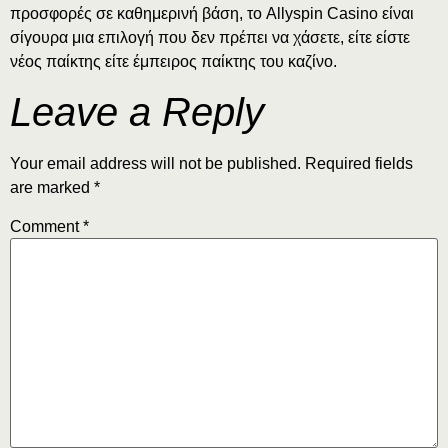
προσφορές σε καθημερινή βάση, το Allyspin Casino είναι
σίγουρα μια επιλογή που δεν πρέπει να χάσετε, είτε είστε
νέος παίκτης είτε έμπειρος παίκτης του καζίνο.
Leave a Reply
Your email address will not be published.
Required fields
are marked
*
Comment
*