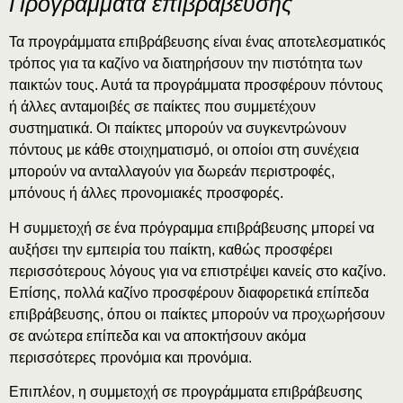
Προγράμματα επιβράβευσης
Τα προγράμματα επιβράβευσης είναι ένας αποτελεσματικός
τρόπος για τα καζίνο να διατηρήσουν την πιστότητα των
παικτών τους. Αυτά τα προγράμματα προσφέρουν πόντους
ή άλλες ανταμοιβές σε παίκτες που συμμετέχουν
συστηματικά. Οι παίκτες μπορούν να συγκεντρώνουν
πόντους με κάθε στοιχηματισμό, οι οποίοι στη συνέχεια
μπορούν να ανταλλαγούν για δωρεάν περιστροφές,
μπόνους ή άλλες προνομιακές προσφορές.
Η συμμετοχή σε ένα πρόγραμμα επιβράβευσης μπορεί να
αυξήσει την εμπειρία του παίκτη, καθώς προσφέρει
περισσότερους λόγους για να επιστρέψει κανείς στο καζίνο.
Επίσης, πολλά καζίνο προσφέρουν διαφορετικά επίπεδα
επιβράβευσης, όπου οι παίκτες μπορούν να προχωρήσουν
σε ανώτερα επίπεδα και να αποκτήσουν ακόμα
περισσότερες προνόμια και προνόμια.
Επιπλέον, η συμμετοχή σε προγράμματα επιβράβευσης