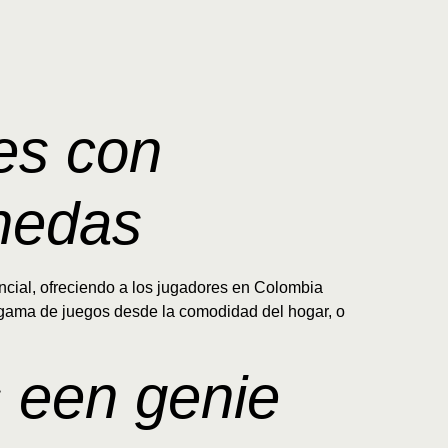
tes con
onedas
cial, ofreciendo a los jugadores en Colombia
a gama de juegos desde la comodidad del hogar, o
 een genie