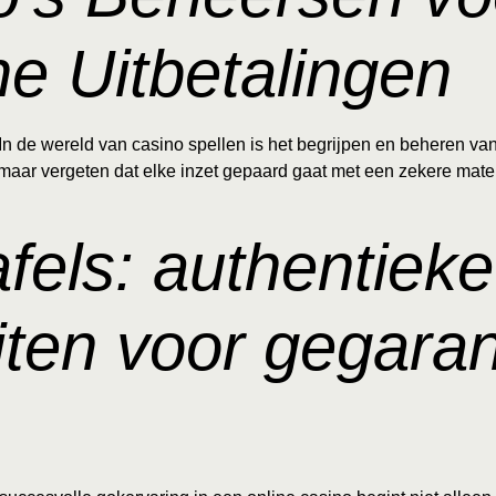
e Uitbetalingen
 de wereld van casino spellen is het begrijpen en beheren van 
n, maar vergeten dat elke inzet gepaard gaat met een zekere ma
fels: authentieke
iten voor gegara