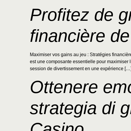
Profitez de g
financière d
Maximiser vos gains au jeu : Stratégies financièr
est une composante essentielle pour maximiser le 
session de divertissement en une expérience […
Ottenere emo
strategia di 
Casino