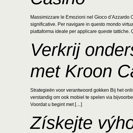
Massimizzare le Emozioni nel Gioco d’Azzardo Onli
significative. Per navigare in questo mondo virt
piattaforma ideale per applicare queste tattiche
Verkrij onde
met Kroon C
Strategieën voor verantwoord gokken Bij het onli
verstandig om ook mobiel te spelen via bijvoorbee
Voordat u begint met […]
Získejte výh