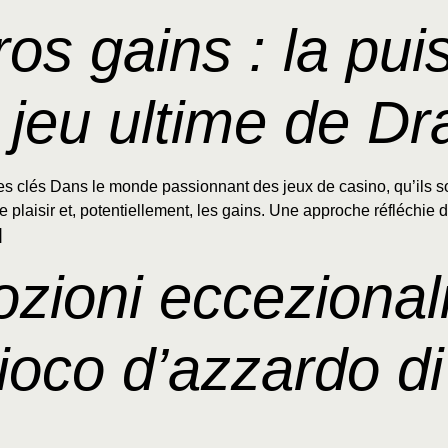
ros gains : la pu
e jeu ultime de D
es clés Dans le monde passionnant des jeux de casino, qu’ils soi
plaisir et, potentiellement, les gains. Une approche réfléchie d
]
zioni eccezionali
gioco d’azzardo d