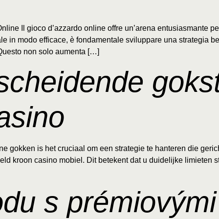
ne Il gioco d’azzardo online offre un’arena entusiasmante per c
uale in modo efficace, è fondamentale sviluppare una strategia 
. Questo non solo aumenta […]
rscheidende goks
asino
ne gokken is het cruciaal om een strategie te hanteren die geric
ld kroon casino mobiel. Dit betekent dat u duidelijke limieten s
odu s prémiovými 