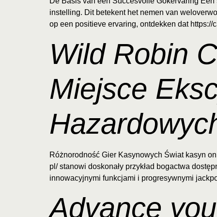
De Basis van een Succesvolle Gokervaring Een su
instelling. Dit betekent het nemen van weloverwo
op een positieve ervaring, ontdekken dat https://c
Wild Robin C
Miejsce Eksc
Hazardowyc
Różnorodność Gier Kasynowych Świat kasyn online 
pl/ stanowi doskonały przykład bogactwa dostępn
innowacyjnymi funkcjami i progresywnymi jackpo
Advance your